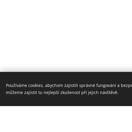
Používáme cookies, abychom zajistili správné fungování a bezp
můžeme zajistit tu nejlepší zkušenost při jejich návštěvě.
Web k