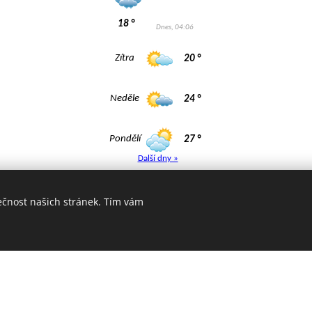
ečnost našich stránek. Tím vám
amery