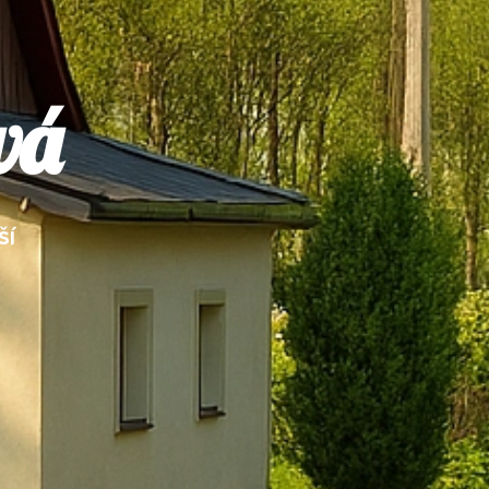
vá
ší